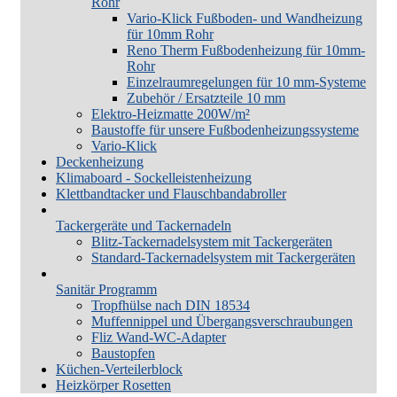
Rohr
Vario-Klick Fußboden- und Wandheizung
für 10mm Rohr
Reno Therm Fußbodenheizung für 10mm-
Rohr
Einzelraumregelungen für 10 mm-Systeme
Zubehör / Ersatzteile 10 mm
Elektro-Heizmatte 200W/m²
Baustoffe für unsere Fußbodenheizungssysteme
Vario-Klick
Deckenheizung
Klimaboard - Sockelleistenheizung
Klettbandtacker und Flauschbandabroller
Tackergeräte und Tackernadeln
Blitz-Tackernadelsystem mit Tackergeräten
Standard-Tackernadelsystem mit Tackergeräten
Sanitär Programm
Tropfhülse nach DIN 18534
Muffennippel und Übergangsverschraubungen
Fliz Wand-WC-Adapter
Baustopfen
Küchen-Verteilerblock
Heizkörper Rosetten