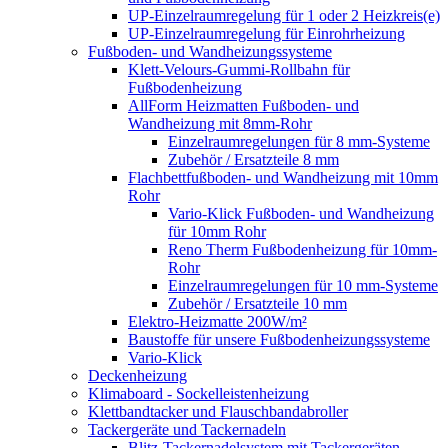
UP-Einzelraumregelung für 1 oder 2 Heizkreis(e)
UP-Einzelraumregelung für Einrohrheizung
Fußboden- und Wandheizungssysteme
Klett-Velours-Gummi-Rollbahn für
Fußbodenheizung
AllForm Heizmatten Fußboden- und
Wandheizung mit 8mm-Rohr
Einzelraumregelungen für 8 mm-Systeme
Zubehör / Ersatzteile 8 mm
Flachbettfußboden- und Wandheizung mit 10mm
Rohr
Vario-Klick Fußboden- und Wandheizung
für 10mm Rohr
Reno Therm Fußbodenheizung für 10mm-
Rohr
Einzelraumregelungen für 10 mm-Systeme
Zubehör / Ersatzteile 10 mm
Elektro-Heizmatte 200W/m²
Baustoffe für unsere Fußbodenheizungssysteme
Vario-Klick
Deckenheizung
Klimaboard - Sockelleistenheizung
Klettbandtacker und Flauschbandabroller
Tackergeräte und Tackernadeln
Blitz-Tackernadelsystem mit Tackergeräten