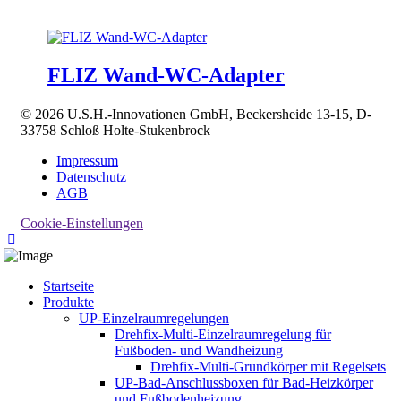
FLIZ Wand-WC-Adapter
© 2026 U.S.H.-Innovationen GmbH, Beckersheide 13-15, D-
33758 Schloß Holte-Stukenbrock
Impressum
Datenschutz
AGB
Cookie-Einstellungen
Startseite
Produkte
UP-Einzelraumregelungen
Drehfix-Multi-Einzelraumregelung für
Fußboden- und Wandheizung
Drehfix-Multi-Grundkörper mit Regelsets
UP-Bad-Anschlussboxen für Bad-Heizkörper
und Fußbodenheizung