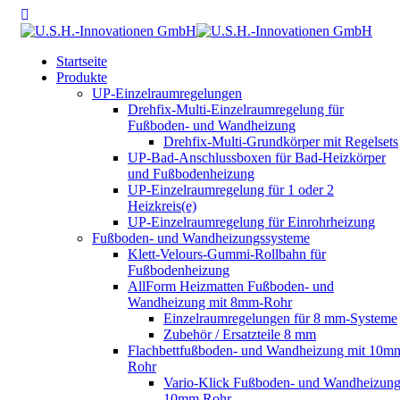
Startseite
Produkte
UP-Einzelraumregelungen
Drehfix-Multi-Einzelraumregelung für
Fußboden- und Wandheizung
Drehfix-Multi-Grundkörper mit Regelsets
UP-Bad-Anschlussboxen für Bad-Heizkörper
und Fußbodenheizung
UP-Einzelraumregelung für 1 oder 2
Heizkreis(e)
UP-Einzelraumregelung für Einrohrheizung
Fußboden- und Wandheizungssysteme
Klett-Velours-Gummi-Rollbahn für
Fußbodenheizung
AllForm Heizmatten Fußboden- und
Wandheizung mit 8mm-Rohr
Einzelraumregelungen für 8 mm-Systeme
Zubehör / Ersatzteile 8 mm
Flachbettfußboden- und Wandheizung mit 10m
Rohr
Vario-Klick Fußboden- und Wandheizung
10mm Rohr