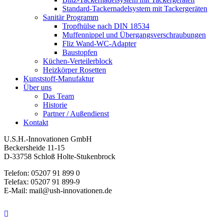
Standard-Tackernadelsystem mit Tackergeräten
Sanitär Programm
Tropfhülse nach DIN 18534
Muffennippel und Übergangsverschraubungen
Fliz Wand-WC-Adapter
Baustopfen
Küchen-Verteilerblock
Heizkörper Rosetten
Kunststoff-Manufaktur
Über uns
Das Team
Historie
Partner / Außendienst
Kontakt
U.S.H.-Innovationen GmbH
Beckersheide 11-15
D-33758 Schloß Holte-Stukenbrock
Telefon: 05207 91 899 0
Telefax: 05207 91 899-9
E-Mail: mail@ush-innovationen.de