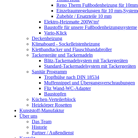
Reno Therm Fußbodenheizung für 10mm
Einzelraumregelungen für 10 mm-System
Zubehör / Ersatzteile 10 mm
Elektro-Heizmatte 200W/m²
Baustoffe für unsere Fußbodenheizungssysteme
Vario-Klick
Deckenheizung
Klimaboard - Sockelleistenheizung
Klettbandtacker und Flauschbandabroller
Tackergeräte und Tackernadeln
Blitz-Tackernadelsystem mit Tackergeräten
Standard-Tackernadelsystem mit Tackergeräten
Sanitär Programm
Tropfhülse nach DIN 18534
Muffennippel und Übergangsverschraubungen
Fliz Wand-WC-Adapter
Baustopfen
Küchen-Verteilerblock
Heizkörper Rosetten
Kunststoff-Manufaktur
Über uns
Das Team
Historie
Partner / Außendienst